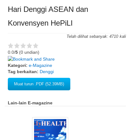
Hari Denggi ASEAN dan
Konvensyen HePiLI
Telah dilihat sebanyak:
4710
0.0/
5
(0 undian)
Kategori:
e-Magazine
Tag berkaitan:
Denggi
Muat turun .PDF (52.39MB)
Lain-lain E-magazine