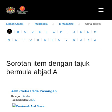
Laman Utama
Multimedia
E-Magazine
Alpha Indeks
A
B
C
D
E
F
G
H
I
J
K
L
M
N
O
P
Q
R
S
T
U
V
W
X
Y
Z
Sorotan item dengan tajuk
bermula abjad A
AIDS:Setia Pada Pasangan
Kategori:
Audio
Tag berkaitan:
AIDS