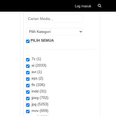
PILIH SEMUA
7z (1)
ai (2033)
avi (1)
eps (2)
flv (336)
indd (31)
jpeg (702)
jpg (5253)
mov (659)