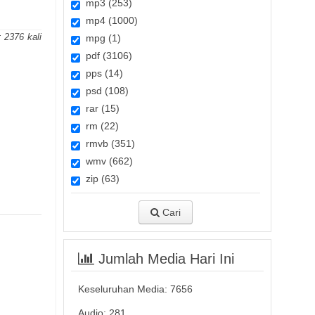
mp3 (253)
mp4 (1000)
:
2376
mpg (1)
pdf (3106)
pps (14)
psd (108)
rar (15)
rm (22)
rmvb (351)
wmv (662)
zip (63)
Cari
Jumlah Media Hari Ini
Keseluruhan Media:
7656
Audio: 281