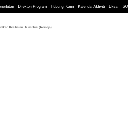
nerbitan
Direktori Program
Hubungi Kami
Kalendar Aktiviti
Eksa
ISO
idikan Kesihatan Di Institusi (Remaja)