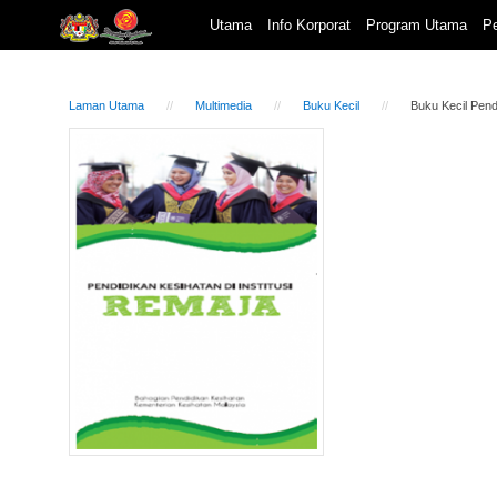
Utama
Info Korporat
Program Utama
Pe
Laman Utama
Multimedia
Buku Kecil
Buku Kecil Pend