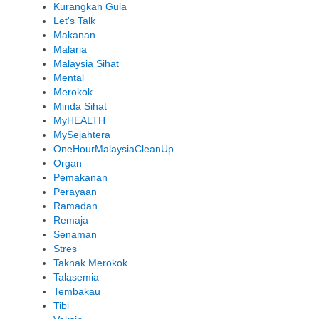
Kurangkan Gula
Let's Talk
Makanan
Malaria
Malaysia Sihat
Mental
Merokok
Minda Sihat
MyHEALTH
MySejahtera
OneHourMalaysiaCleanUp
Organ
Pemakanan
Perayaan
Ramadan
Remaja
Senaman
Stres
Taknak Merokok
Talasemia
Tembakau
Tibi