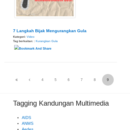
7 Langkah Bijak Mengurangkan Gula
Kategori:
Video
Tag berkaitan: :
Kurangkan Gula
4
5
6
7
8
9
Tagging Kandungan Multimedia
AIDS
ANMS
Aedes