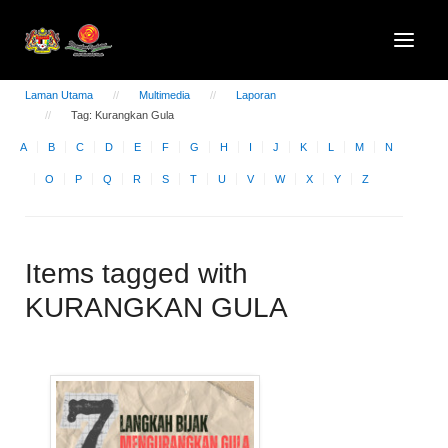
Laman Utama
Multimedia
Laporan
Tag: Kurangkan Gula
A
B
C
D
E
F
G
H
I
J
K
L
M
N
O
P
Q
R
S
T
U
V
W
X
Y
Z
Items tagged with
KURANGKAN GULA