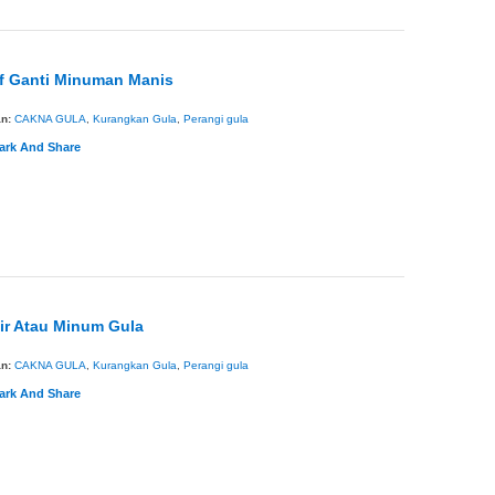
if Ganti Minuman Manis
an:
CAKNA GULA
,
Kurangkan Gula
,
Perangi gula
ir Atau Minum Gula
an:
CAKNA GULA
,
Kurangkan Gula
,
Perangi gula