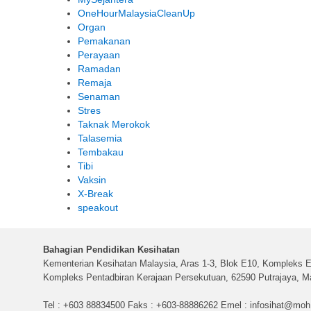
OneHourMalaysiaCleanUp
Organ
Pemakanan
Perayaan
Ramadan
Remaja
Senaman
Stres
Taknak Merokok
Talasemia
Tembakau
Tibi
Vaksin
X-Break
speakout
Bahagian Pendidikan Kesihatan
Kementerian Kesihatan Malaysia, Aras 1-3, Blok E10, Kompleks E
Kompleks Pentadbiran Kerajaan Persekutuan, 62590 Putrajaya, Ma
Tel : +603 88834500 Faks : +603-88886262 Emel :
infosihat@moh