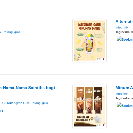
Alternat
Infografik
a
,
Perangi gula
Tag berkait
 Nama-Nama Saintifik bagi
Minum A
Infografik
Tag berkait
GULA
Kurangkan Gula
Perangi gula