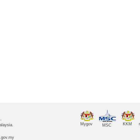
,
Mygov
KKM
laysia.
MSC
.gov.my