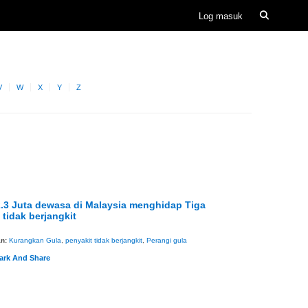
V
W
X
Y
Z
.3 Juta dewasa di Malaysia menghidap Tiga
 tidak berjangkit
an:
Kurangkan Gula
,
penyakit tidak berjangkit
,
Perangi gula