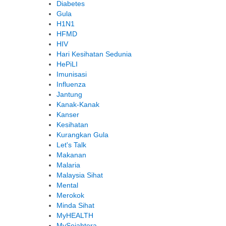
Diabetes
Gula
H1N1
HFMD
HIV
Hari Kesihatan Sedunia
HePiLI
Imunisasi
Influenza
Jantung
Kanak-Kanak
Kanser
Kesihatan
Kurangkan Gula
Let's Talk
Makanan
Malaria
Malaysia Sihat
Mental
Merokok
Minda Sihat
MyHEALTH
MySejahtera