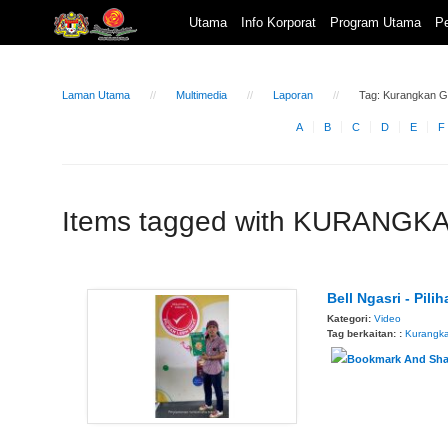
Utama
Info Korporat
Program Utama
Pe
Laman Utama
Multimedia
Laporan
Tag: Kurangkan G
A
B
C
D
E
F
Items tagged with KURANGK
Bell Ngasri - Pili
Kategori:
Video
Tag berkaitan: :
Kurangk