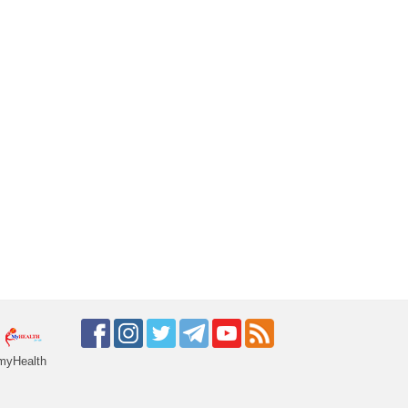
myHealth