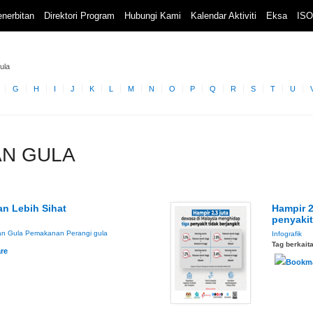
nerbitan
Direktori Program
Hubungi Kami
Kalendar Aktiviti
Eksa
ISO
ula
G
H
I
J
K
L
M
N
O
P
Q
R
S
T
U
AN GULA
han Lebih Sihat
Hampir 2
penyakit
an Gula
Pemakanan
Perangi gula
Infografik
Tag berkait