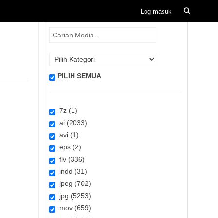
PILIH SEMUA
7z (1)
ai (2033)
avi (1)
eps (2)
flv (336)
indd (31)
jpeg (702)
jpg (5253)
mov (659)