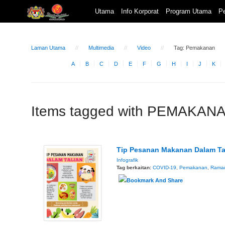
Utama
Info Korporat
Program Utama
Pe
Laman Utama
Multimedia
Video
Tag: Pemakanan
A
B
C
D
E
F
G
H
I
J
K
Items tagged with PEMAKAN
Tip Pesanan Makanan Dalam Ta
Infografik
Tag berkaitan:
COVID-19
,
Pemakanan
,
Rama