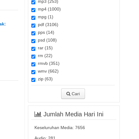
mp3 (253)
mp4 (1000)
mpg (1)
ak:
pdf (3106)
pps (14)
psd (108)
rar (15)
rm (22)
rmvb (351)
wmv (662)
zip (63)
Cari
Jumlah Media Hari Ini
Keseluruhan Media:
7656
Audio: 281