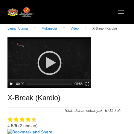
Laman Utama
Multimedia
Video
X-Break (Kardio)
Video
Player
00:00
05:58
X-Break (Kardio)
Telah dilihat sebanyak:
5711
4.5/
5
(2 undian)