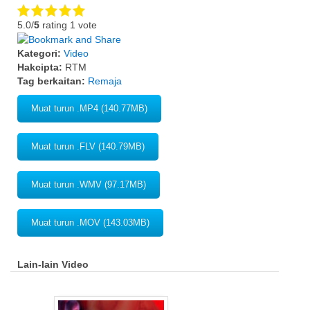
5.0/
5
rating 1 vote
Kategori:
Video
Hakcipta:
RTM
Tag berkaitan:
Remaja
Muat turun .MP4 (140.77MB)
Muat turun .FLV (140.79MB)
Muat turun .WMV (97.17MB)
Muat turun .MOV (143.03MB)
Lain-lain Video