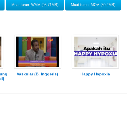
Muat turun .WMV (95.71MB)
Muat turun .MOV (30.2MB)
dung
Vaskular (B. Inggeris)
Happy Hypoxia
il)