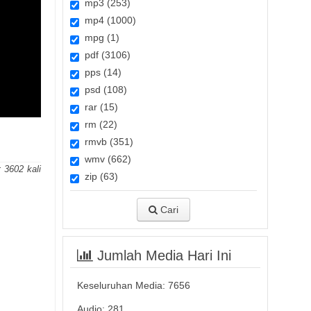
mp3 (253)
mp4 (1000)
mpg (1)
pdf (3106)
pps (14)
psd (108)
rar (15)
rm (22)
rmvb (351)
wmv (662)
:
3602
zip (63)
Cari
Jumlah Media Hari Ini
Keseluruhan Media:
7656
Audio: 281