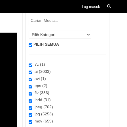
PILIH SEMUA
7z (1)
ai (2033)
avi (1)
eps (2)
flv (336)
indd (31)
jpeg (702)
jpg (5253)
mov (659)