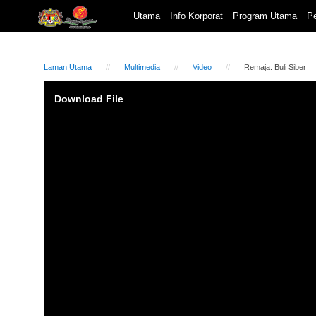
Utama
Info Korporat
Program Utama
Pe
Laman Utama
Multimedia
Video
Remaja: Buli Siber
Video
Download File
Player