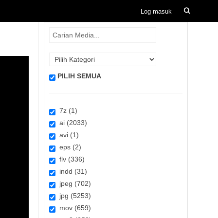
PILIH SEMUA
7z (1)
ai (2033)
avi (1)
eps (2)
flv (336)
indd (31)
jpeg (702)
jpg (5253)
mov (659)