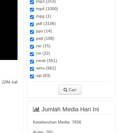
mp3 (253)
mp4 (1000)
mpg (1)
pdf (3106)
pps (14)
psd (108)
rar (15)
rm (22)
rmvb (351)
wmv (662)
zip (63)
:
2284
Cari
Jumlah Media Hari Ini
Keseluruhan Media:
7656
Audio: 281