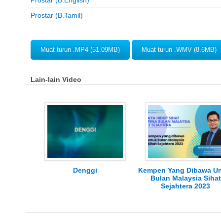
Prostar (B.English)
Prostar (B.Tamil)
Muat turun .MP4 (51.09MB)
Muat turun .WMV (8.6MB)
Lain-lain Video
Denggi
Kempen Yang Dibawa U
Bulan Malaysia Sihat
Sejahtera 2023