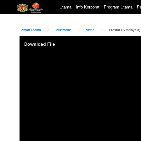
Utama
Info Korporat
Program Utama
Pe
Laman Utama
Multimedia
Video
Prostar (B.Malaysia)
Video
Download File
Player