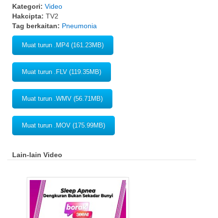
Kategori:
Video
Hakcipta:
TV2
Tag berkaitan:
Pneumonia
Muat turun .MP4 (161.23MB)
Muat turun .FLV (119.35MB)
Muat turun .WMV (56.71MB)
Muat turun .MOV (175.99MB)
Lain-lain Video