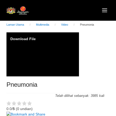
Laman Utama
Multimedia
Video
Pneumonia
Video
Download File
Player
Pneumonia
Telah dilihat sebanyak:
3985
0.0/
5
(0 undian)