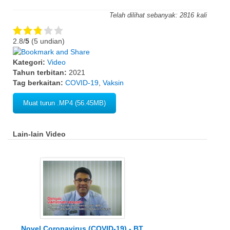
Telah dilihat sebanyak:
2816
2.8/
5
(5 undian)
Kategori:
Video
Tahun terbitan:
2021
Tag berkaitan:
COVID-19
,
Vaksin
Muat turun .MP4 (56.45MB)
Lain-lain Video
Novel Coronavirus (COVID-19) - BT