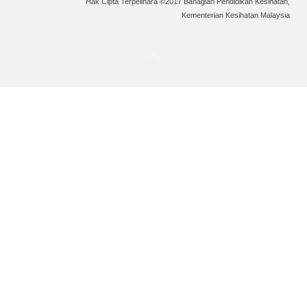
Hak Cipta Terpelihara ©2017 Bahagian Pendidikan Kesihatan,
Kementerian Kesihatan Malaysia