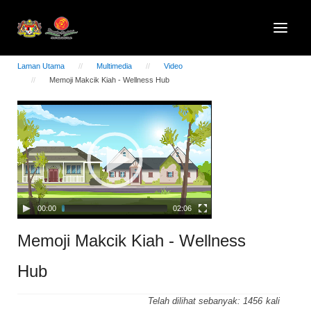
Laman Utama
Multimedia
Video
Memoji Makcik Kiah - Wellness Hub
Video
Player
00:00
02:06
Memoji Makcik Kiah - Wellness
Hub
Telah dilihat sebanyak:
1456