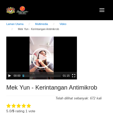
Laman Utama
Multimedia
Video
Mek Yun - Kerintangan Antimikrob
Video
Player
00:00
01:15
Mek Yun - Kerintangan Antimikrob
Telah dilihat sebanyak:
672
5.0/
5
rating 1 vote