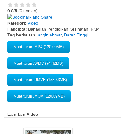
0.0/
5
(0 undian)
Kategori:
Video
Hakcipta:
Bahagian Pendidikan Kesihatan, KKM
Tag berkaitan:
angin ahmar
,
Darah Tinggi
Muat turun .MP4 (120.09MB)
Muat turun .WMV (74.42MB)
Muat turun .RMVB (153.53MB)
Muat turun .MOV (120.09MB)
Lain-lain Video