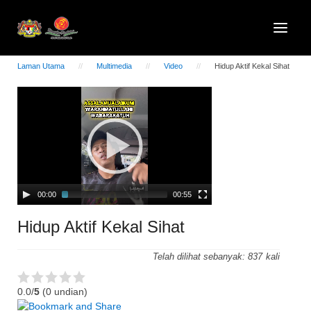
Laman Utama
Multimedia
Video
Hidup Aktif Kekal Sihat
Video
Player
00:00
00:55
Hidup Aktif Kekal Sihat
Telah dilihat sebanyak:
837
0.0/
5
(0 undian)