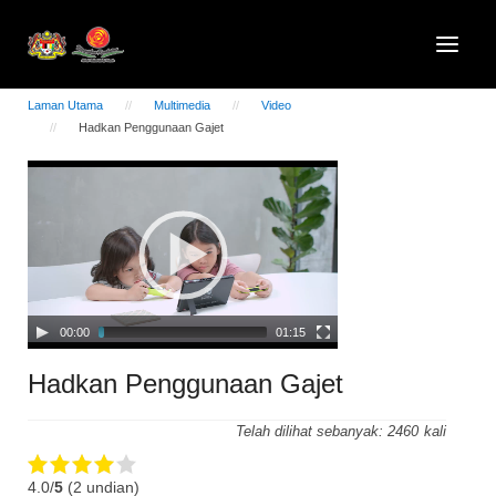
Laman Utama
Multimedia
Video
Hadkan Penggunaan Gajet
Video
Player
00:00
01:15
Hadkan Penggunaan Gajet
Telah dilihat sebanyak:
2460
4.0/
5
(2 undian)