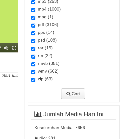
mp3 (253)
mp4 (1000)
mpg (1)
pdf (3106)
pps (14)
psd (108)
rar (15)
3
rm (22)
rmvb (351)
wmv (662)
:
2991
zip (63)
Cari
Jumlah Media Hari Ini
Keseluruhan Media:
7656
Audio: 281