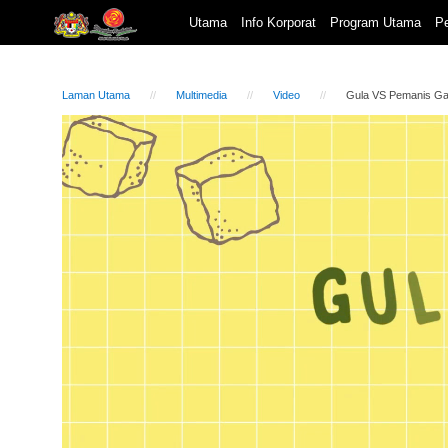
Utama
Info Korporat
Program Utama
Pe
Laman Utama
Multimedia
Video
Gula VS Pemanis Ga
Video
Player