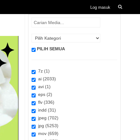
PILIH SEMUA
7z (1)
ai (2033)
avi (1)
eps (2)
flv (336)
indd (31)
jpeg (702)
jpg (5253)
mov (659)