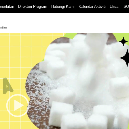
nerbitan
Direktori Program
Hubungi Kami
Kalendar Aktiviti
Eksa
ISO
ntian