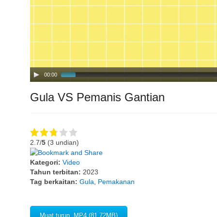
00:00
Gula VS Pemanis Gantian
2.7/
5
(3 undian)
Kategori:
Video
Tahun terbitan:
2023
Tag berkaitan:
Gula
,
Pemakanan
Muat turun .MP4 (81.72MB)