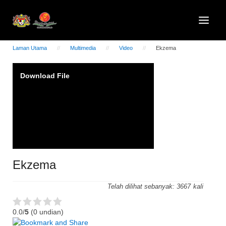
Laman Utama
Multimedia
Video
Ekzema
Video
Download File
Player
Ekzema
Telah dilihat sebanyak:
3667
0.0/
5
(0 undian)