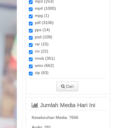
mp3 (253)
mp4 (1000)
mpg (1)
pdf (3106)
pps (14)
psd (108)
rar (15)
rm (22)
rmvb (351)
wmv (662)
zip (63)
Cari
Jumlah Media Hari Ini
Keseluruhan Media:
7656
Audio: 281