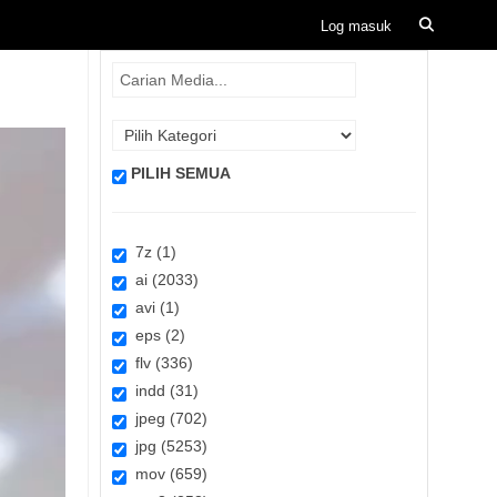
PILIH SEMUA
7z (1)
ai (2033)
avi (1)
eps (2)
flv (336)
indd (31)
jpeg (702)
jpg (5253)
mov (659)