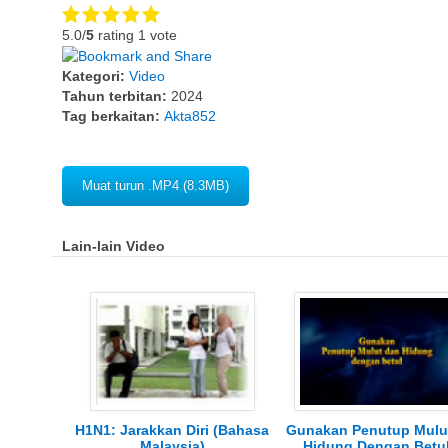
5.0/
5
rating 1 vote
Kategori:
Video
Tahun terbitan:
2024
Tag berkaitan:
Akta852
Muat turun .MP4 (8.3MB)
Lain-lain Video
H1N1: Jarakkan Diri (Bahasa
Gunakan Penutup Mulu
Malaysia)
Hidung Dengan Betu