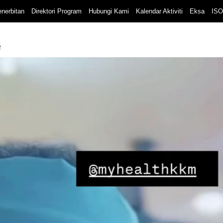
nerbitan
Direktori Program
Hubungi Kami
Kalendar Aktiviti
Eksa
ISO
2