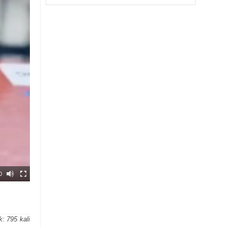
0
ak:
795