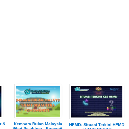
t &
Kembara Bulan Malaysia
HFMD: Situasi Terkini HFMD
l
Sihat Sejahtera - Komuniti