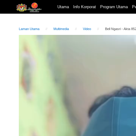
Utama
Info Korporat
Program Utama
Pe
Laman Utama
Multimedia
Video
Bell Ngasri - Akta 85
Video
Player