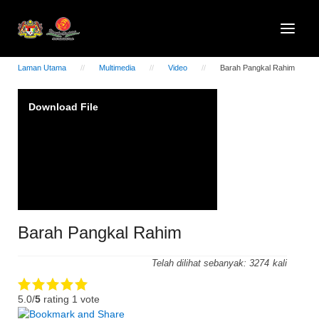
Laman Utama
Multimedia
Video
Barah Pangkal Rahim
Video
Download File
Player
Barah Pangkal Rahim
Telah dilihat sebanyak:
3274
5.0/
5
rating 1 vote