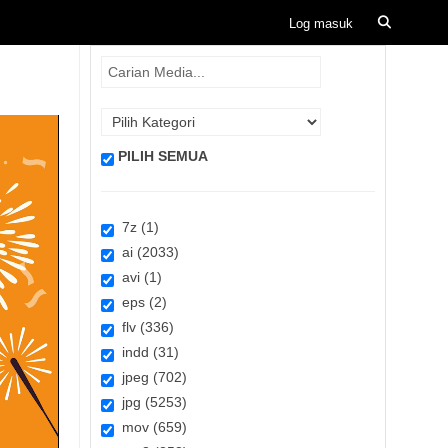
PILIH SEMUA
7z (1)
ai (2033)
avi (1)
eps (2)
flv (336)
indd (31)
jpeg (702)
jpg (5253)
mov (659)