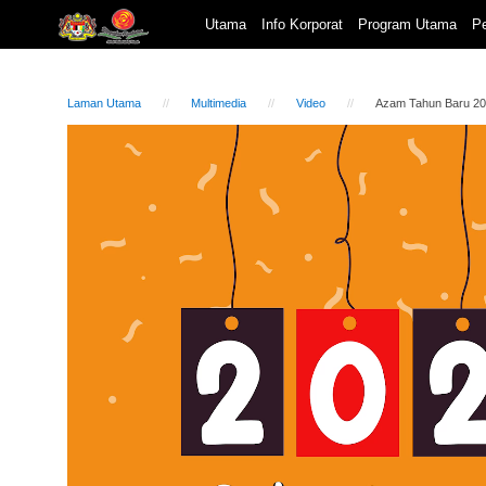
Utama
Info Korporat
Program Utama
Pe
Laman Utama
Multimedia
Video
Azam Tahun Baru 2
Video
Player