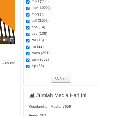
mp3 (253)
mp4 (1000)
mpg (1)
pdf (3106)
pps (14)
psd (108)
rar (15)
2
rm (22)
rmvb (351)
wmv (662)
:
2009
zip (63)
Cari
Jumlah Media Hari Ini
Keseluruhan Media:
7656
Audio: 281