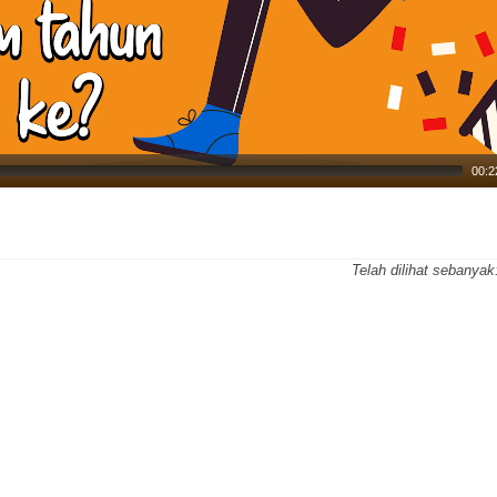
00:2
Telah dilihat sebanyak