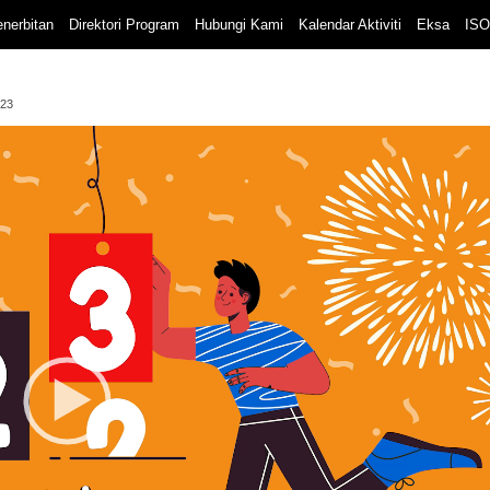
nerbitan
Direktori Program
Hubungi Kami
Kalendar Aktiviti
Eksa
ISO
023