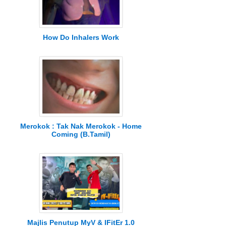
How Do Inhalers Work
Merokok : Tak Nak Merokok - Home
Coming (B.Tamil)
Majlis Penutup MyV & IFitEr 1.0