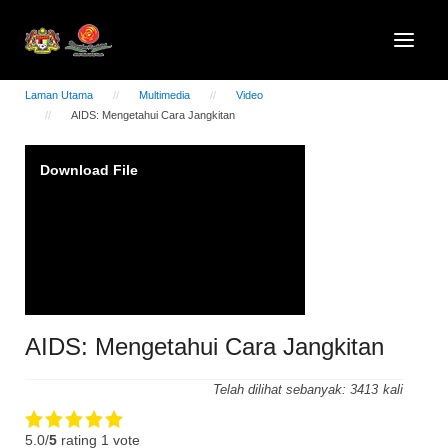
Laman Utama
Multimedia
Video
AIDS: Mengetahui Cara Jangkitan
Video
Download File
Player
AIDS: Mengetahui Cara Jangkitan
Telah dilihat sebanyak:
3413
5.0/
5
rating 1 vote