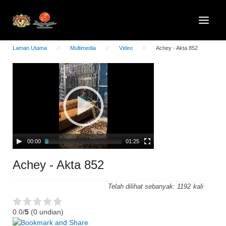
Laman Utama
Multimedia
Video
Achey - Akta 852
Video
Player
00:00
01:25
Achey - Akta 852
Telah dilihat sebanyak:
1192
0.0/
5
(0 undian)