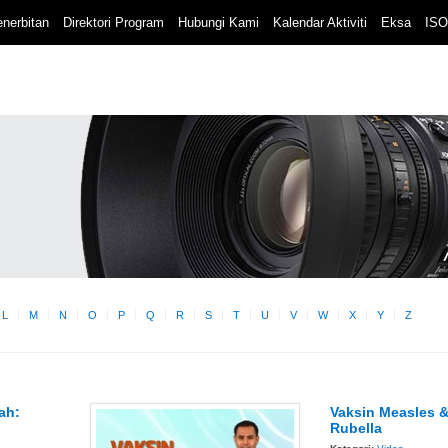
nerbitan
Direktori Program
Hubungi Kami
Kalendar Aktiviti
Eksa
ISO
L
M
N
O
P
Q
R
S
T
U
V
W
X
Y
Z
ah:
Vaksin Measles 
Rubella