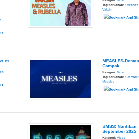
Kategori:
Video
Tag berkaitan: :
Measles
5
Vaksin
n
asles
MEASLES-Dema
Campak
eni
Kategori:
Video
Tag berkaitan: :
Demam 
Measles
BMSS: Nantikan
September 2025
Kategori:
Video