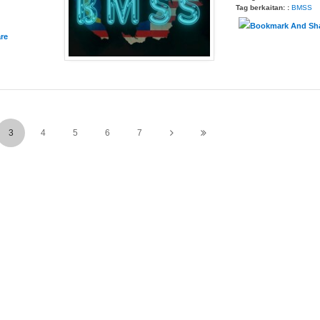
Tag berkaitan: :
BMSS
3
4
5
6
7