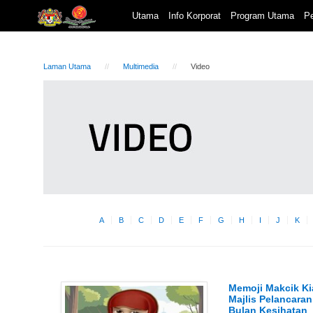
Utama
Info Korporat
Program Utama
Pe
Laman Utama
Multimedia
Video
A
B
C
D
E
F
G
H
I
J
K
Memoji Makcik Ki
Majlis Pelancaran
Bulan Kesihatan