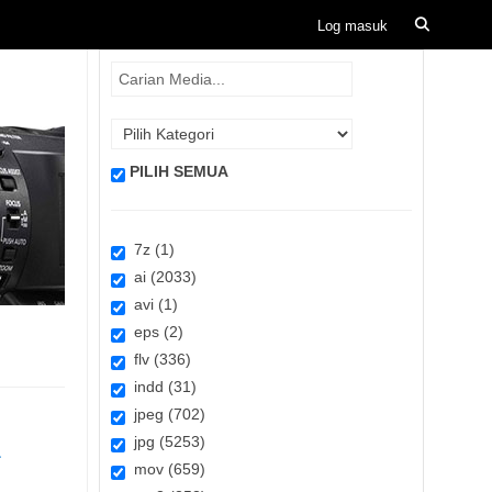
PILIH SEMUA
7z (1)
ai (2033)
avi (1)
eps (2)
flv (336)
indd (31)
jpeg (702)
jpg (5253)
&
mov (659)