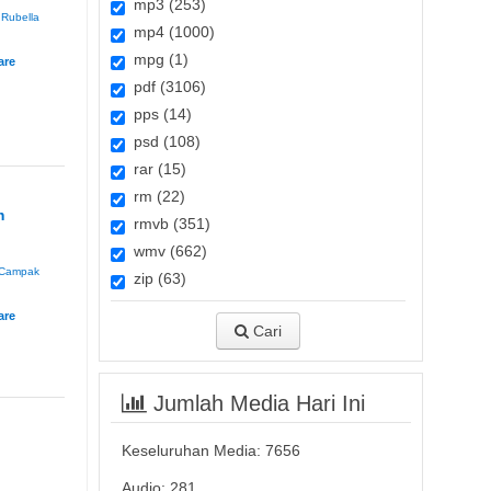
mp3 (253)
Rubella
mp4 (1000)
mpg (1)
pdf (3106)
pps (14)
psd (108)
rar (15)
rm (22)
m
rmvb (351)
wmv (662)
Campak
zip (63)
Cari
Jumlah Media Hari Ini
Keseluruhan Media:
7656
Audio: 281