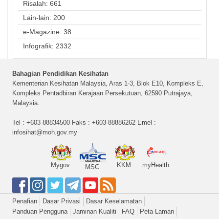
Risalah: 661
Lain-lain: 200
e-Magazine: 38
Infografik: 2332
Bahagian Pendidikan Kesihatan
Kementerian Kesihatan Malaysia, Aras 1-3, Blok E10, Kompleks E,
Kompleks Pentadbiran Kerajaan Persekutuan, 62590 Putrajaya,
Malaysia.
Tel : +603 88834500 Faks : +603-88886262 Emel :
infosihat@moh.gov.my
Mygov
KKM
myHealth
MSC
Penafian
Dasar Privasi
Dasar Keselamatan
Panduan Pengguna
Jaminan Kualiti
FAQ
Peta Laman