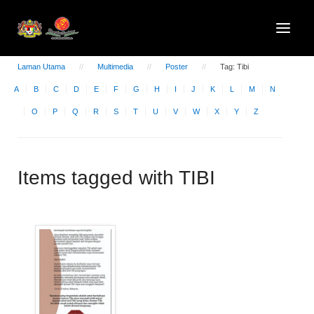
Laman Utama
Multimedia
Poster
Tag: Tibi
A
B
C
D
E
F
G
H
I
J
K
L
M
N
O
P
Q
R
S
T
U
V
W
X
Y
Z
Items tagged with TIBI