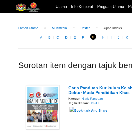
Utama
Info Korporat
Program Utama
Pe
Laman Utama
Multimedia
Poster
Alpha Indeks
G
A
B
C
D
E
F
H
I
J
K
Sorotan item dengan tajuk be
Garis Panduan Kurikulum Kela
Doktor Muda Pendidikan Khas
Kategori:
Garis Panduan
Tag berkaitan:
HePiLI