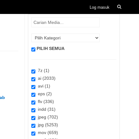
PILIH SEMUA
7z (1)
ai (2033)
avi (1)
eps (2)
lab
flv (336)
indd (31)
jpeg (702)
jpg (5253)
mov (659)