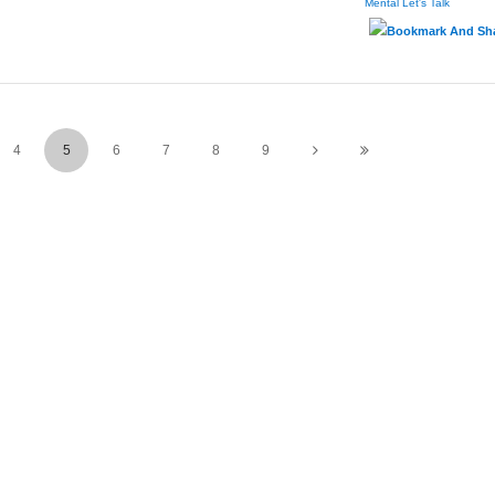
Mental
Let's Talk
4
5
6
7
8
9