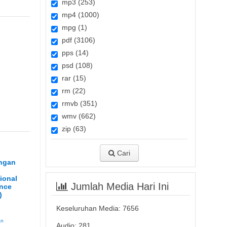
mp3 (253)
mp4 (1000)
mpg (1)
pdf (3106)
pps (14)
psd (108)
rar (15)
rm (22)
rmvb (351)
wmv (662)
zip (63)
Cari
n
ngan
l
ional
Jumlah Media Hari Ini
ence
)
Keseluruhan Media:
7656
an
Audio: 281