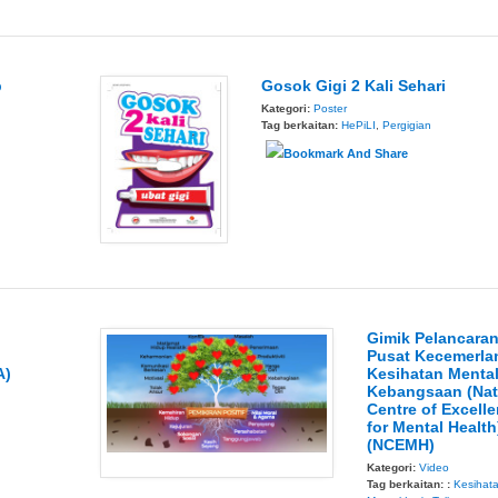
b
Gosok Gigi 2 Kali Sehari
Kategori:
Poster
Tag berkaitan:
HePiLI
,
Pergigian
Gimik Pelancara
Pusat Kecemerla
A)
Kesihatan Menta
Kebangsaan (Nat
Centre of Excell
for Mental Health
(NCEMH)
Kategori:
Video
Tag berkaitan: :
Kesihat