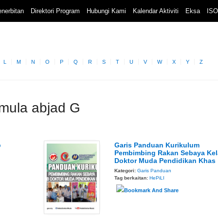
nerbitan
Direktori Program
Hubungi Kami
Kalendar Aktiviti
Eksa
ISO
L
M
N
O
P
Q
R
S
T
U
V
W
X
Y
Z
rmula abjad G
b
Garis Panduan Kurikulum
Pembimbing Rakan Sebaya Ke
Doktor Muda Pendidikan Khas
Kategori:
Garis Panduan
Tag berkaitan:
HePiLI