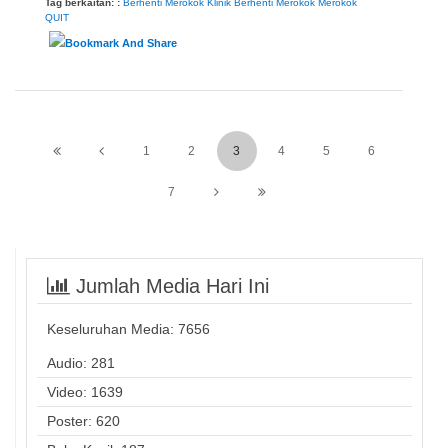
Tag berkaitan: :
Berhenti Merokok
Klinik Berhenti Merokok
Merokok
QUIT
1
2
3
4
5
6
7
Jumlah Media Hari Ini
Keseluruhan Media:
7656
Audio: 281
Video: 1639
Poster: 620