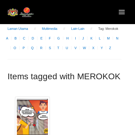
Laman Utama
Multimedia
Lain-Lain
Tag: Merokok
A
B
C
D
E
F
G
H
I
J
K
L
M
N
O
P
Q
R
S
T
U
V
W
X
Y
Z
Items tagged with MEROKOK