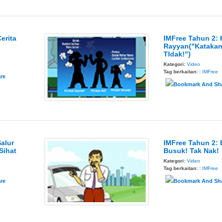
erita
IMFree Tahun 2: 
Rayyan("Kataka
TIdak!")
Kategori:
Video
Tag berkaitan: :
IMFree
alur
IMFree Tahun 2:
Sihat
Busuk! Tak Nak!
Kategori:
Video
Tag berkaitan: :
IMFree