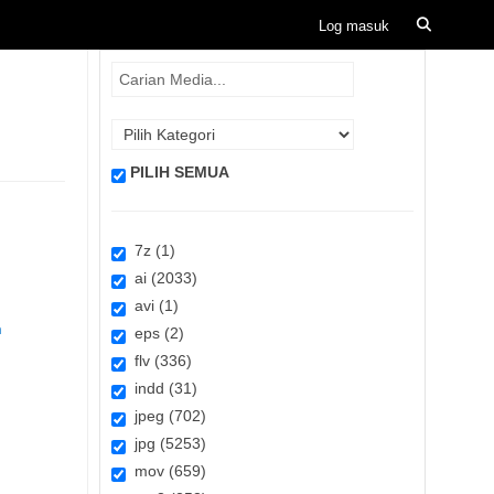
PILIH SEMUA
7z (1)
ai (2033)
avi (1)
n
eps (2)
flv (336)
indd (31)
jpeg (702)
jpg (5253)
mov (659)