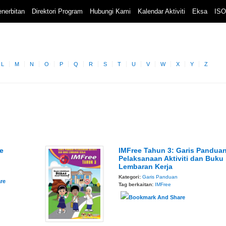
nerbitan
Direktori Program
Hubungi Kami
Kalendar Aktiviti
Eksa
ISO
L
M
N
O
P
Q
R
S
T
U
V
W
X
Y
Z
e
IMFree Tahun 3: Garis Pandua
Pelaksanaan Aktiviti dan Buku
Lembaran Kerja
Kategori:
Garis Panduan
Tag berkaitan:
IMFree