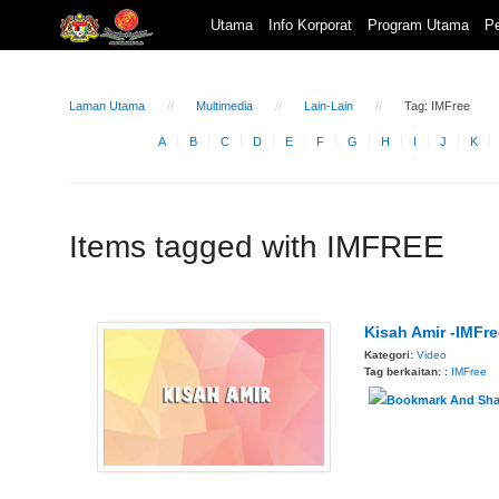
Utama
Info Korporat
Program Utama
Pe
Laman Utama
Multimedia
Lain-Lain
Tag: IMFree
A
B
C
D
E
F
G
H
I
J
K
Items tagged with IMFREE
Kisah Amir -IMFre
Kategori:
Video
Tag berkaitan: :
IMFree