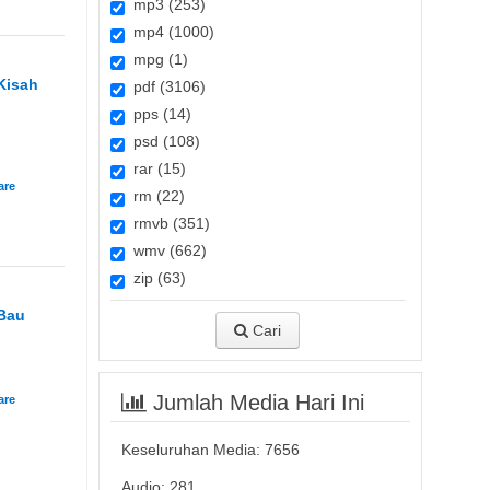
mp3 (253)
mp4 (1000)
mpg (1)
Kisah
pdf (3106)
n
pps (14)
psd (108)
rar (15)
rm (22)
rmvb (351)
wmv (662)
zip (63)
 Bau
Cari
Jumlah Media Hari Ini
Keseluruhan Media:
7656
Audio: 281