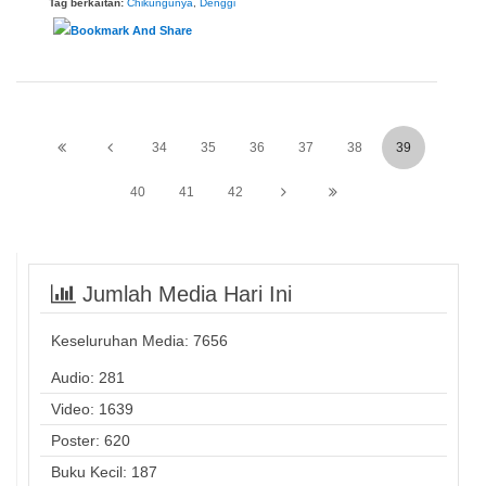
Tag berkaitan:
Chikungunya
,
Denggi
34
35
36
37
38
39
40
41
42
Jumlah Media Hari Ini
Keseluruhan Media:
7656
Audio: 281
Video: 1639
Poster: 620
Buku Kecil: 187