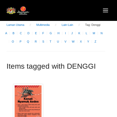
Laman Utama
Multimedia
Lain-Lain
Tag: Denggi
A
B
C
D
E
F
G
H
I
J
K
L
M
N
O
P
Q
R
S
T
U
V
W
X
Y
Z
Items tagged with DENGGI