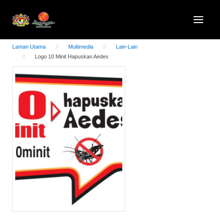
Laman Utama
Multimedia
Lain-Lain
Logo 10 Minit Hapuskan Aedes