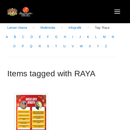
Laman Utama
Multimedia
Infografik
Tag: Raya
A
B
C
D
E
F
G
H
I
J
K
L
M
N
O
P
Q
R
S
T
U
V
W
X
Y
Z
Items tagged with RAYA