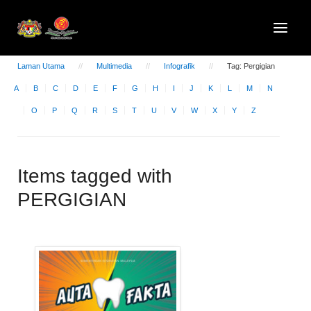
Laman Utama
Multimedia
Infografik
Tag: Pergigian
A
B
C
D
E
F
G
H
I
J
K
L
M
N
O
P
Q
R
S
T
U
V
W
X
Y
Z
Items tagged with
PERGIGIAN