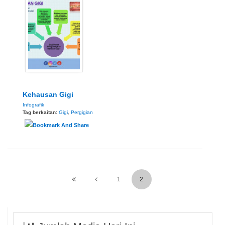
Kehausan Gigi
Infografik
Tag berkaitan:
Gigi
,
Pergigian
1
2