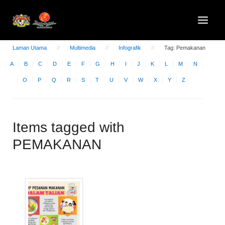
Laman Utama
Multimedia
Infografik
Tag: Pemakanan
A
B
C
D
E
F
G
H
I
J
K
L
M
N
O
P
Q
R
S
T
U
V
W
X
Y
Z
Items tagged with
PEMAKANAN