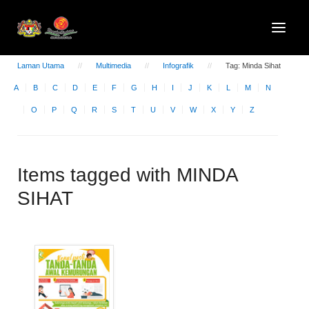
Laman Utama
Multimedia
Infografik
Tag: Minda Sihat
A
B
C
D
E
F
G
H
I
J
K
L
M
N
O
P
Q
R
S
T
U
V
W
X
Y
Z
Items tagged with MINDA
SIHAT