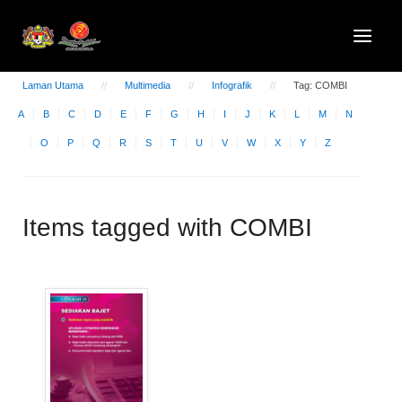
Laman Utama
Multimedia
Infografik
Tag: COMBI
A
B
C
D
E
F
G
H
I
J
K
L
M
N
O
P
Q
R
S
T
U
V
W
X
Y
Z
Items tagged with COMBI