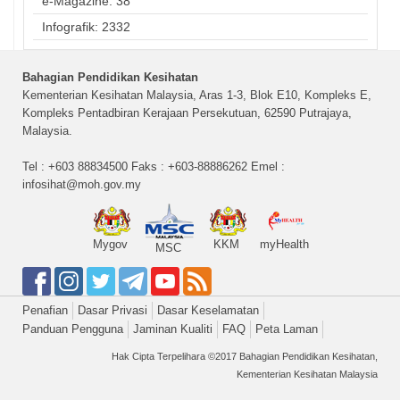
e-Magazine: 38
Infografik: 2332
Bahagian Pendidikan Kesihatan
Kementerian Kesihatan Malaysia, Aras 1-3, Blok E10, Kompleks E,
Kompleks Pentadbiran Kerajaan Persekutuan, 62590 Putrajaya,
Malaysia.
Tel : +603 88834500 Faks : +603-88886262 Emel :
infosihat@moh.gov.my
Mygov
KKM
myHealth
MSC
Penafian
Dasar Privasi
Dasar Keselamatan
Panduan Pengguna
Jaminan Kualiti
FAQ
Peta Laman
Hak Cipta Terpelihara ©2017 Bahagian Pendidikan Kesihatan,
Kementerian Kesihatan Malaysia