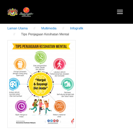
Laman Utama
Multimedia
Infografik
Tips Penjagaan Kesihatan Mental