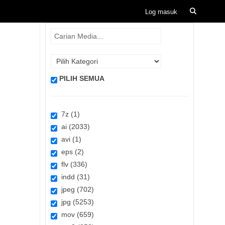
PILIH SEMUA
7z (1)
ai (2033)
avi (1)
eps (2)
flv (336)
indd (31)
jpeg (702)
jpg (5253)
mov (659)