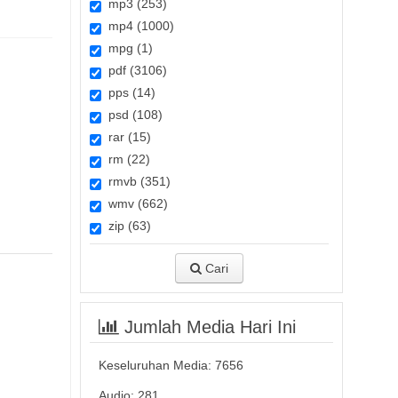
mp3 (253)
mp4 (1000)
mpg (1)
pdf (3106)
pps (14)
psd (108)
rar (15)
rm (22)
rmvb (351)
wmv (662)
zip (63)
Cari
Jumlah Media Hari Ini
Keseluruhan Media:
7656
Audio: 281