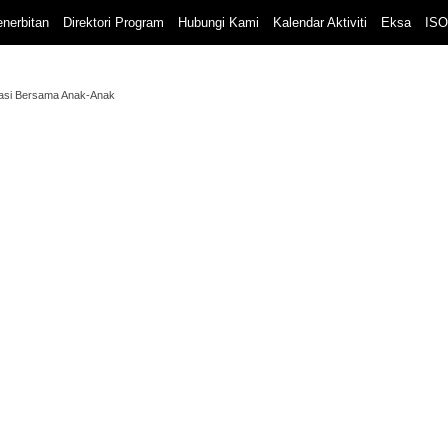
nerbitan
Direktori Program
Hubungi Kami
Kalendar Aktiviti
Eksa
ISO
asi Bersama Anak-Anak