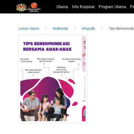
Utama
Info Korporat
Program Utama
Pe
Laman Utama
Multimedia
Infografik
Tips Berkomunik