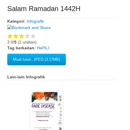
Salam Ramadan 1442H
Kategori:
Infografik
3.0/
5
(2 undian)
Tag berkaitan:
HePiLI
Muat turun .JPEG (3.17MB)
Lain-lain Infografik