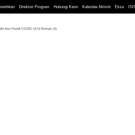
nerbitan
Direktori Program
Hubungi Kami
Kalendar Aktiviti
Eksa
ISO
ri Kes Positif COVID-19 Di Rumah (4)