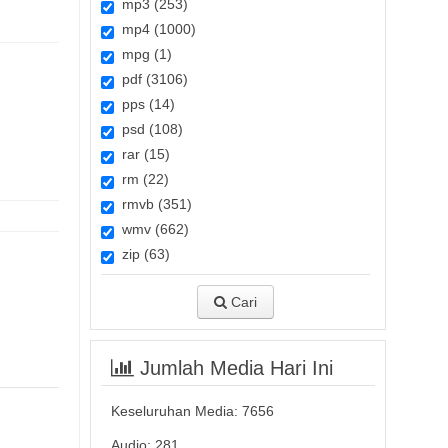
mp3 (253)
mp4 (1000)
mpg (1)
pdf (3106)
pps (14)
psd (108)
rar (15)
rm (22)
rmvb (351)
wmv (662)
zip (63)
Cari
Jumlah Media Hari Ini
Keseluruhan Media:
7656
Audio: 281