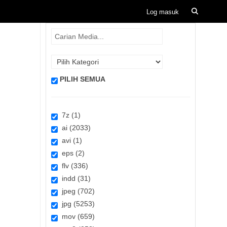
PILIH SEMUA
7z (1)
ai (2033)
avi (1)
eps (2)
flv (336)
indd (31)
jpeg (702)
jpg (5253)
mov (659)