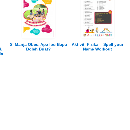
Si Manja Obes, Apa Ibu Bapa
Aktiviti Fizikal - Spell your
&
Boleh Buat?
Name Workout
da