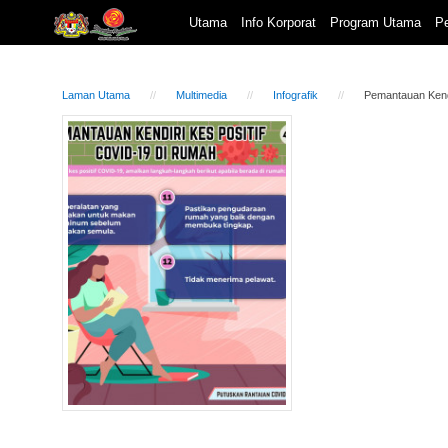
Utama
Info Korporat
Program Utama
Pe
Laman Utama
Multimedia
Infografik
Pemantauan Kendi