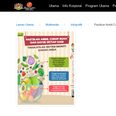
Utama
Info Korporat
Program Utama
Pe
Laman Utama
Multimedia
Infografik
Pastikan Ambil C