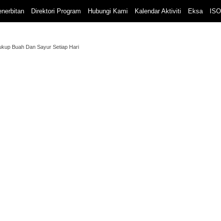
nerbitan
Direktori Program
Hubungi Kami
Kalendar Aktiviti
Eksa
ISO
ukup Buah Dan Sayur Setiap Hari