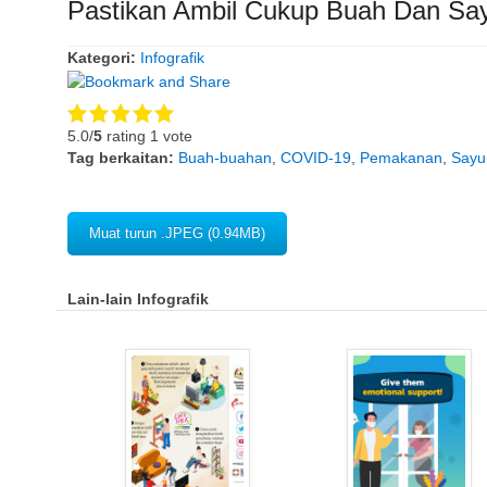
Pastikan Ambil Cukup Buah Dan Say
Kategori:
Infografik
5.0/
5
rating 1 vote
Tag berkaitan:
Buah-buahan
,
COVID-19
,
Pemakanan
,
Sayu
Muat turun .JPEG (0.94MB)
Lain-lain Infografik