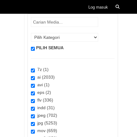
PILIH SEMUA
7z (1)
ai (2033)
avi (1)
eps (2)
flv (336)
indd (31)
jpeg (702)
jpg (5253)
mov (659)