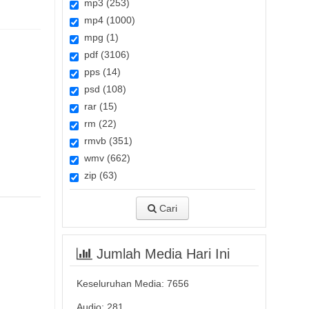
mp3 (253)
mp4 (1000)
mpg (1)
pdf (3106)
pps (14)
psd (108)
rar (15)
rm (22)
rmvb (351)
wmv (662)
zip (63)
Cari
Jumlah Media Hari Ini
Keseluruhan Media:
7656
Audio: 281