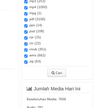
mp3 (253)
mp4 (1000)
mpg (1)
pdf (3106)
pps (14)
psd (108)
rar (15)
rm (22)
rmvb (351)
wmv (662)
zip (63)
Cari
Jumlah Media Hari Ini
Keseluruhan Media:
7656
Audio: 281