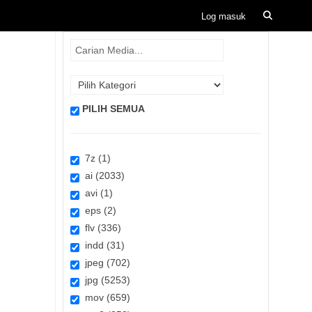
PILIH SEMUA
7z (1)
ai (2033)
avi (1)
eps (2)
flv (336)
indd (31)
jpeg (702)
jpg (5253)
mov (659)