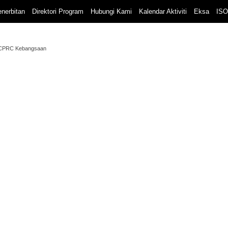
nerbitan
Direktori Program
Hubungi Kami
Kalendar Aktiviti
Eksa
ISO
 CPRC Kebangsaan