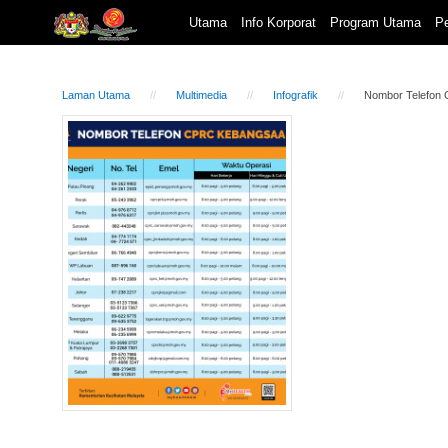
Utama
Info Korporat
Program Utama
Pe
Laman Utama
Multimedia
Infografik
Nombor Telefon