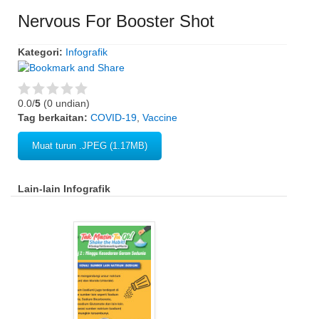
Nervous For Booster Shot
Kategori:
Infografik
0.0/
5
(0 undian)
Tag berkaitan:
COVID-19
,
Vaccine
Muat turun .JPEG (1.17MB)
Lain-lain Infografik