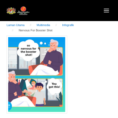
Laman Utama
Multimedia
Infografik
Nervous For Booster Shot