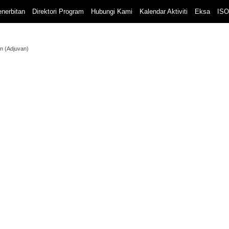
nerbitan
Direktori Program
Hubungi Kami
Kalendar Aktiviti
Eksa
ISO
n (Adjuvan)