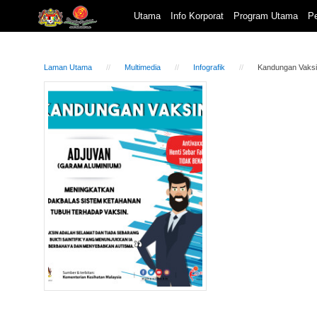
Utama
Info Korporat
Program Utama
Pe
Laman Utama
Multimedia
Infografik
Kandungan Vaksi