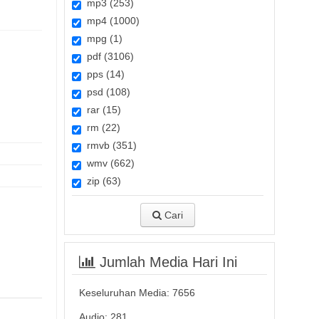
mp3 (253)
mp4 (1000)
mpg (1)
pdf (3106)
pps (14)
psd (108)
rar (15)
rm (22)
rmvb (351)
wmv (662)
zip (63)
Cari
Jumlah Media Hari Ini
Keseluruhan Media:
7656
Audio: 281