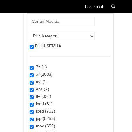
PILIH SEMUA
7z (1)
ai (2033)
avi (1)
eps (2)
flv (336)
indd (31)
jpeg (702)
jpg (5253)
mov (659)