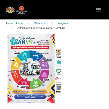
Laman Utama
Multimedia
Infografik
Jelajah ANMS Peringkat Negeri Sembilan