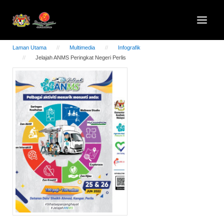
Laman Utama
Multimedia
Infografik
Jelajah ANMS Peringkat Negeri Perlis