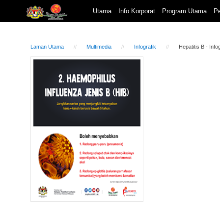
Utama
Info Korporat
Program Utama
Pe
Laman Utama
Multimedia
Infografik
Hepatitis B - Info