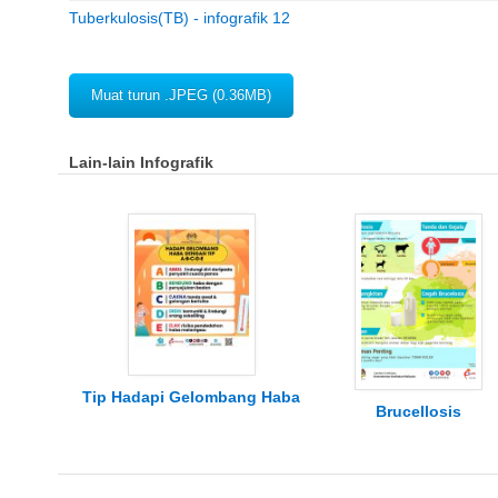
Tuberkulosis(TB) - infografik 12
Muat turun .JPEG (0.36MB)
Lain-lain Infografik
Tip Hadapi Gelombang Haba
Brucellosis