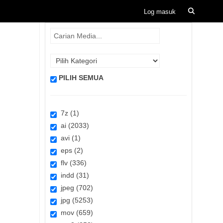
PILIH SEMUA
7z (1)
ai (2033)
avi (1)
eps (2)
flv (336)
indd (31)
jpeg (702)
jpg (5253)
mov (659)