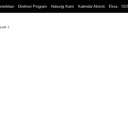
nerbitan
Direktori Program
Hubungi Kami
Kalendar Aktiviti
Eksa
ISO
grafik 3