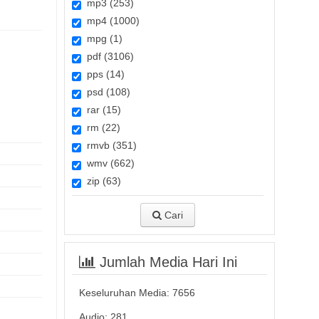
mp3 (253)
mp4 (1000)
mpg (1)
pdf (3106)
pps (14)
psd (108)
rar (15)
rm (22)
rmvb (351)
wmv (662)
zip (63)
Cari
Jumlah Media Hari Ini
Keseluruhan Media:
7656
Audio: 281