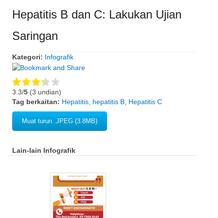
Hepatitis B dan C: Lakukan Ujian
Saringan
Kategori:
Infografik
3.3/
5
(3 undian)
Tag berkaitan:
Hepatitis
,
hepatitis B
,
Hepatitis C
Muat turun .JPEG (3.8MB)
Lain-lain Infografik